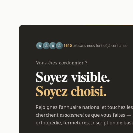
1610
artisans nous font déjà confiance
A
A
A
A
Vous êtes cordonnier ?
Soyez visible.
Soyez choisi.
Rejoignez l'annuaire national et touchez les
cherchent
exactement
ce que vous faites — 
orthopédie, fermetures. Inscription de bas