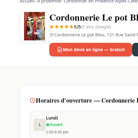
Accueil
/
À proximité
/
Cordonnier en Provence-Alpes-Côte
Cordonnerie Le pot Ble
(5 avis Google)
5/5
Cordonnerie Le pot Bleu, 121 Rue Saint-
Mon devis en ligne — Gratuit
Horaires d'ouverture — Cordonnerie Le
Lundi
L
Ouvert
2:30-6:30 pm