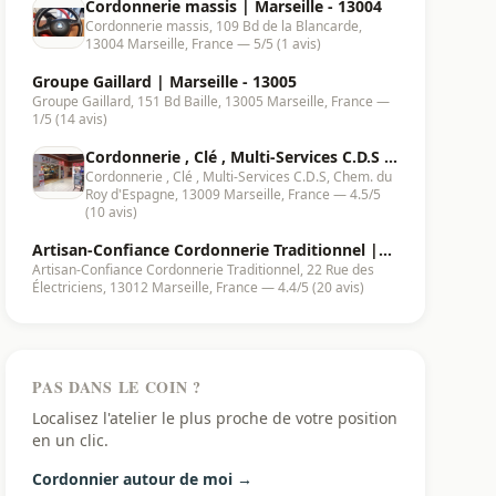
Cordonnerie massis | Marseille - 13004
Cordonnerie massis, 109 Bd de la Blancarde,
13004 Marseille, France — 5/5 (1 avis)
Groupe Gaillard | Marseille - 13005
Groupe Gaillard, 151 Bd Baille, 13005 Marseille, France —
1/5 (14 avis)
Cordonnerie , Clé , Multi-Services C.D.S |
Cordonnerie , Clé , Multi-Services C.D.S, Chem. du
Marseille - 13009
Roy d'Espagne, 13009 Marseille, France — 4.5/5
(10 avis)
Artisan-Confiance Cordonnerie Traditionnel |
Artisan-Confiance Cordonnerie Traditionnel, 22 Rue des
Marseille - 13012
Électriciens, 13012 Marseille, France — 4.4/5 (20 avis)
PAS DANS LE COIN ?
Localisez l'atelier le plus proche de votre position
en un clic.
Cordonnier autour de moi →