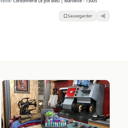
seille
/
Cordonnerie Le pot Bleu | Marseille - 13005
Sauvegarder