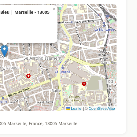
×
Bleu | Marseille - 13005
Leaflet
|
©
OpenStreetMap
005 Marseille, France, 13005 Marseille