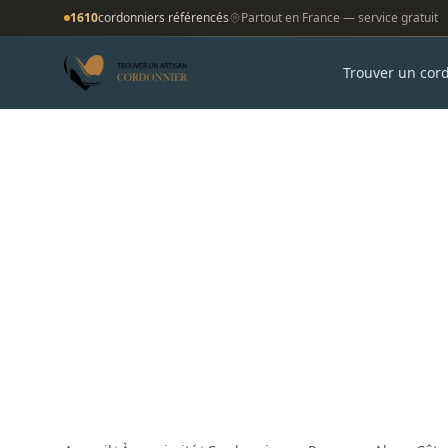
1610
cordonniers référencés
Partout en France — service gratuit
Trouver un cor