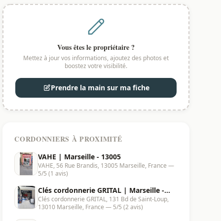
Vous êtes le propriétaire ?
Mettez à jour vos informations, ajoutez des photos et
boostez votre visibilité.
Prendre la main sur ma fiche
CORDONNIERS À PROXIMITÉ
VAHE | Marseille - 13005
VAHE, 56 Rue Brandis, 13005 Marseille, France —
5/5 (1 avis)
Clés cordonnerie GRITAL | Marseille -
Clés cordonnerie GRITAL, 131 Bd de Saint-Loup,
13010
13010 Marseille, France — 5/5 (2 avis)