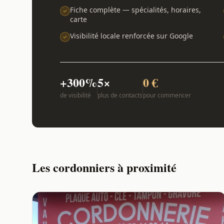
Fiche complète — spécialités, horaires,
carte
Visibilité locale renforcée sur Google
+300%
5×
0 €
de visibilité
plus de contacts
pour commencer
Les cordonniers à proximité