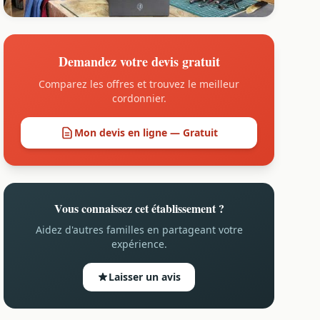
Demandez votre devis gratuit
Comparez les offres et trouvez le meilleur
cordonnier.
Mon devis en ligne — Gratuit
Vous connaissez cet établissement ?
Aidez d'autres familles en partageant votre
expérience.
Laisser un avis