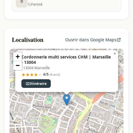
D
Fermé
Localisation
Ouvrir dans Google Maps
×
+
Cordonnerie multi services CHM | Marseille
- 13004
−
, 13004 Marseille
4/5
(4 avis)
Itinéraire