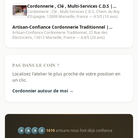
Cordonnerie , Clé , Multi-Services C.D.S |
Cordonnerie , Clé , Multi-Services C.D.S, Chem. du Roy
Marseille - 13009
d'Espagne, 13009 Marseille, France — 4.5/5 (10 avis)
Artisan-Confiance Cordonnerie Traditionnel |
Artisan-Confiance Cordonnerie Traditionnel, 22 Rue des
Marseille - 13012
Électriciens, 13012 Marseille, France — 4.4/5 (20 avis)
PAS DANS LE COIN ?
Localisez l'atelier le plus proche de votre position en
un clic.
Cordonnier autour de moi →
1610
artisans nous font déjà confiance
A
A
A
A