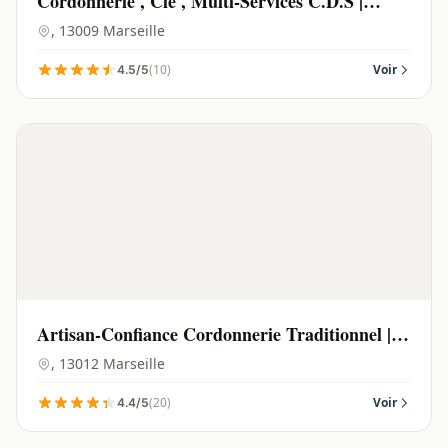
Cordonnerie , Clé , Multi-Services C.D.S |
Marseille - 13009
, 13009 Marseille
(10)
Voir
4.5/5
Artisan-Confiance Cordonnerie Traditionnel |
Marseille - 13012
, 13012 Marseille
(20)
Voir
4.4/5