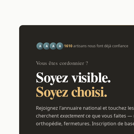
1610
artisans nous font déjà confiance
A
A
A
A
Vous êtes cordonnier ?
Soyez visible.
Soyez choisi.
Rejoignez l'annuaire national et touchez les
cherchent
exactement
ce que vous faites — 
orthopédie, fermetures. Inscription de bas