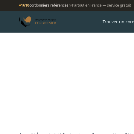
1610
cordonniers référencés
Partout en France — service gratuit
Trouver un cor