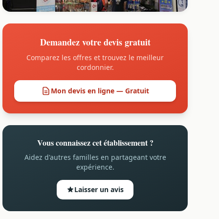
Demandez votre devis gratuit
Comparez les offres et trouvez le meilleur
cordonnier.
Mon devis en ligne — Gratuit
Vous connaissez cet établissement ?
Aidez d'autres familles en partageant votre
expérience.
Laisser un avis