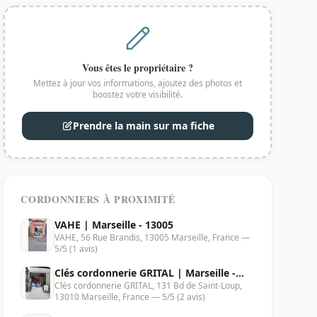
Vous êtes le propriétaire ?
Mettez à jour vos informations, ajoutez des photos et
boostez votre visibilité.
Prendre la main sur ma fiche
CORDONNIERS À PROXIMITÉ
VAHE | Marseille - 13005
VAHE, 56 Rue Brandis, 13005 Marseille, France —
5/5 (1 avis)
Clés cordonnerie GRITAL | Marseille -
Clés cordonnerie GRITAL, 131 Bd de Saint-Loup,
13010
13010 Marseille, France — 5/5 (2 avis)