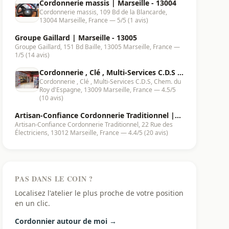
Cordonnerie massis | Marseille - 13004
Cordonnerie massis, 109 Bd de la Blancarde,
13004 Marseille, France — 5/5 (1 avis)
Groupe Gaillard | Marseille - 13005
Groupe Gaillard, 151 Bd Baille, 13005 Marseille, France —
1/5 (14 avis)
Cordonnerie , Clé , Multi-Services C.D.S |
Cordonnerie , Clé , Multi-Services C.D.S, Chem. du
Marseille - 13009
Roy d'Espagne, 13009 Marseille, France — 4.5/5
(10 avis)
Artisan-Confiance Cordonnerie Traditionnel |
Artisan-Confiance Cordonnerie Traditionnel, 22 Rue des
Marseille - 13012
Électriciens, 13012 Marseille, France — 4.4/5 (20 avis)
PAS DANS LE COIN ?
Localisez l'atelier le plus proche de votre position
en un clic.
Cordonnier autour de moi →