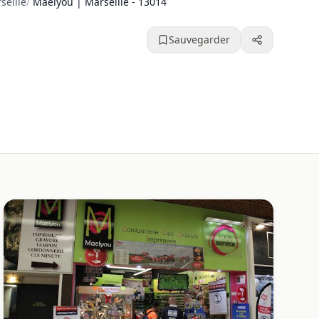
seille
/
Maelyou | Marseille - 13014
Sauvegarder