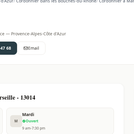
-d'Azur
/
Cordonnier dans les Bouches-du-Rhône
/
Cordonnier à Mar
nce — Provence-Alpes-Côte d'Azur
 47 68
Email
seille - 13014
Mardi
M
Ouvert
9 am-7:30 pm