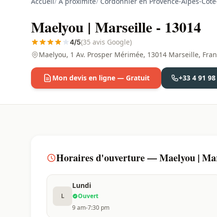
Accueil
/
À proximité
/
Cordonnier en Provence-Alpes-Côte
Maelyou | Marseille - 13014
(35 avis Google)
4/5
Maelyou, 1 Av. Prosper Mérimée, 13014 Marseille, Fra
Mon devis en ligne — Gratuit
+33 4 91 98
Horaires d'ouverture — Maelyou | Mar
Lundi
L
Ouvert
9 am-7:30 pm