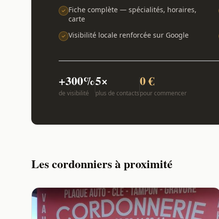
Fiche complète — spécialités, horaires,
carte
Visibilité locale renforcée sur Google
+300%
5×
0 €
de visibilité
plus de contacts
pour commencer
Les cordonniers à proximité