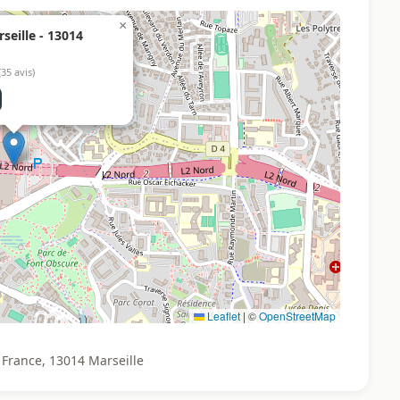
×
seille - 13014
(35 avis)
Leaflet
|
©
OpenStreetMap
 France, 13014 Marseille